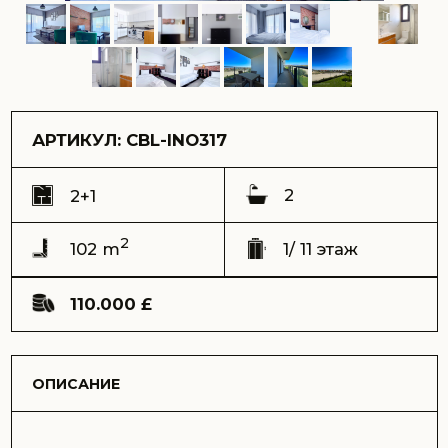
2
2+1
2
102 m
1/ 11 этаж
110.000 £
ОПИСАНИЕ
Представляем вашему вниманию уникальную квартиру
2+1, которая идеально сочетает в себе комфорт и
стиль. Эта современная квартира оснащена
высококачественной мебелью и техникой, что
обеспечивает максимальное удобство для жильцов.
Артикул: CBL-IN0317
Адрес:
комплекс Caesar Blue, Боаз
Вид:
на комплекс
Срок сдачи (ключи) – Сдан 2024
Общая площадь - 102 m2
Балкон – 22 m2
Этаж – 1
Этажей в доме – 11
Расстояние до моря – 300 метров
Цена продажи – 110.000 GBP