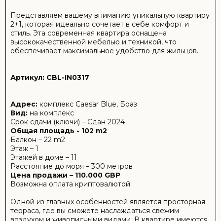
Возможна оплата криптовалютой
Одной из главных особенностей является просторная
терраса, где вы сможете наслаждаться свежим
воздухом и живописными видами. В квартире имеются
два санузла, что обеспечивает дополнительное
удобство и приватность.
Расположена всего в 300 метрах от моря, квартира
находится в великолепном комплексе "Цезарь Блю",
который предлагает прекрасную инфраструктуру и
комфортный отдых. Это идеальное место для тех, кто
ценит высокое качество жизни и близость к природе.
Не упустите возможность стать владельцем этого
замечательного жилья!