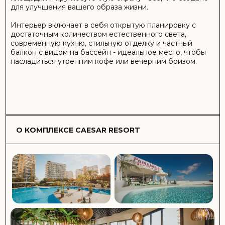
Caesar Resort
– великолепный жилой комплекс на
побережье Северного Кипра, у города Искеле, всего в
3 минутах ходьбы от одного из лучших пляжей Кипра –
Лонг Бич, прославившегося кристально чистой водой
Средиземного моря и песчаной береговой полосой
длиной 3 км. Находясь всего в нескольких минутах
езды от городов Фамагуста, Богаз и древнего города
Саламис, среди множеств исторических
достопримечательностей, недвижимость в этом
районе уже привлекла внимание многих инвесторов и
покупателей со всего мира. Caesar Resort - это
комплекс, который совмещает красоту и стиль с
удобством и эргономикой. Архитектурный дизайн и
садово-парковый ансамбль комплекса, а также
средиземноморская природа
Северного Кипра создают чувство комфорта и
удовольствия.
Caesar Resort
предлагает удобные студии и
апартаменты с 1, 2 и 3 спальнями с видом на море и
горы. Территория комплекса площадью 17000 кв. м, с
ландшафтным дизайном, с зелеными газонами и
цветочными клумбами, ансамблем цветущих деревьев
и кустарников, создает ощущение оазиса,
удовольствия и комфорта в любое время года.
Комплекс отлично подходит как для отдыха, так и для
постоянного проживания. Инфраструктура комплекса
хорошо продумана и предлагает обширный спектр
разнообразных услуг: бассейны, детские и спортивные
площадки, детский сад и детский образовательный
центр, аттракционы и спортивный зал, СПА-центр и
ресторан, мини-маркет, бесплатный трансфер на пляж
и рынок Искеле, а также многое другое сделают ваш
отдых на море радостным и
комфортным.