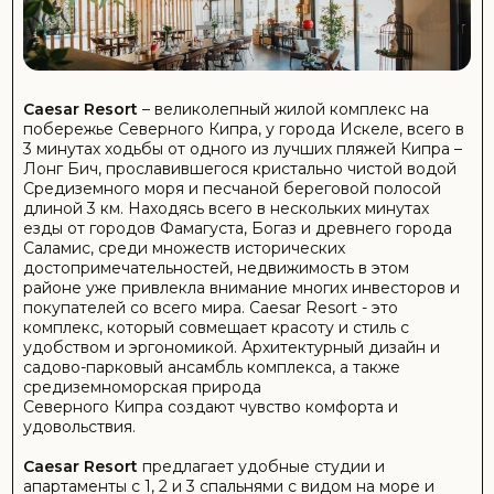
Инфраструктура комплекса:
Охрана 24/7
2 крытых и 12 открытых бассейнов
Все виды массажа и обертывания
Соляная комната и Хаммам
Косметологические услуги
Салон красоты и парикмахерская
СПА Мертвого Моря
Сауна
Ресторан и Бар Lucca
Ресторан роскошной кухни Caleo
Кафе и пекарня Cafe Paris
Vino Wine - винный бар и тапас
Pamukkale лаунж-бар
Зоны для барбекю
Детский сад
Детская площадка
Игровой корабль
Крытый детский клуб
Образовательный центр
Детские площадка Крытая
Аркада (бильярд, видео игры, настольный теннис)
Стена для скалолазания
Программа анимации (летом)
Супермаркет
Караоке и клуб
Офис обслуживания
Карта лояльности
Провайдер интернет-услуг
Туристическое агентство
Аптека
Прачечная
Банкомат
Оптика