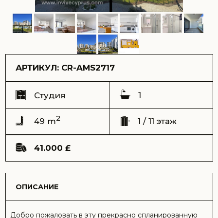
1
Студия
2
49 m
1 / 11 этаж
41.000 £
ОПИСАНИЕ
Добро пожаловать в эту прекрасно спланированную
студию, расположенную в одном из самых
востребованных комплексов в оживленном районе
Искеле. Предлагая потрясающий вид на сверкающие
общие бассейны, эта частично меблированная
квартира представляет собой идеальное сочетание
комфорта, стиля и удобства.
Артикул: CR-AMS2717
Адрес:
комплекс Caesar Resort, Лонг Бич, Искеле
Вид:
на бассейны и комплекс
Срок сдачи (ключи) – Сдан 2021
Общая площадь – 49 m2
Терраса – 8 m2
Этаж – 1
Этажей в доме – 11
Расстояние до моря – 600 метров
Цена продажи – 46.000 GBP
Возможна оплата криптовалютой