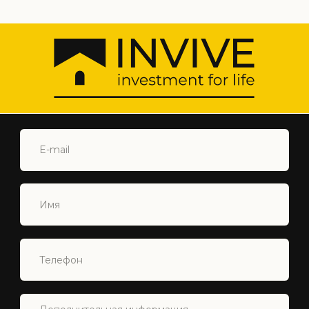
+90 548 877 44 88
INFO@INVIVECYPRUS.COM
ISKELE, NORTH CYPRUS
Главная
Северный Кипр
Недвижимость
О Нас
Услуги