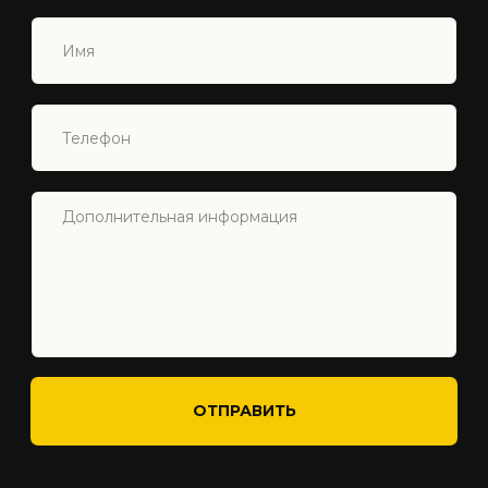
+90 548 877 44 88
INFO@INVIVECYPRUS.COM
ISKELE, NORTH CYPRUS
Главная
Северный Кипр
Недвижимость
О Нас
Услуги