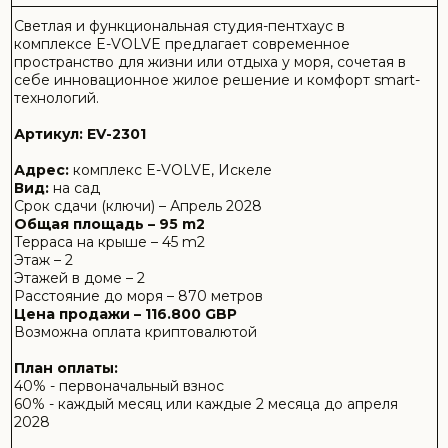
План оплаты:
40% - первоначальный взнос
60% - каждый месяц или каждые 2 месяца до апреля
2028
Благодаря удачной планировке и дополнительной
крытой террасе, жилье становится идеальным
вариантом как для постоянного проживания, так и для
сдачи в аренду с высокой привлекательностью для
туристов.
Внутренняя площадь студии тщательно продумана для
максимального удобства, а Smart Home-система
позволяет управлять освещением, замками, техникой и
другими функциями через приложение, что делает
повседневную жизнь более практичной и
энергоэффективной.
О КОМПЛЕКСЕ E-VOLVE