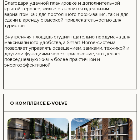
E-VOLVE - это современный жилой комплекс в районе
Искеле на Северном Кипре, призванный создать новый
уровень повседневной жизни с использованием умных
технологий и энергоэффективных решений. Название
«E-VOLVE» отражает идею развития и эволюции
современного жилья, где интеллектуальные системы
управления домом (умный дом) и автоматизация
помогают повысить комфорт, безопасность и
экономичность проживания.
Комплекс расположен приблизительно 650 м от моря и
предлагает квартиры различных типов, в том числе
студии и лофты, с современными планировками и
комфортом для проживания или аренды.
Основные особенности комплекса — современные
технологии: системы «умного дома», AI-управление
светом, замками и техникой, которые повышают
комфорт и эффективность проживания.
Инфраструктура комплекса:
Теннисный и баскетбольный корты
Барбекю-зоны и зеленые зоны
Детская площадка
10-километровая беговая дорожка
3 подогреваемых бассейна
Паровая комната и сауна
Мини-гольф
Супермаркет
Кафе и снэк-бар
Тренажёрный зал (GYM)