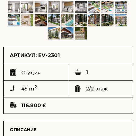
АРТИКУЛ: EV-2301
1
Студия
2
45 m
2/2 этаж
116.800 £
ОПИСАНИЕ
Светлая и функциональная студия-пентхаус в
комплексе E-VOLVE предлагает современное
пространство для жизни или отдыха у моря, сочетая в
себе инновационное жилое решение и комфорт smart-
технологий.
Артикул: EV-2301
Адрес:
комплекс E-VOLVE, Искеле
Вид:
на сад
Срок сдачи (ключи) – Апрель 2028
Общая площадь – 95 m2
Терраса на крыше – 45 m2
Этаж – 2
Этажей в доме – 2
Расстояние до моря – 870 метров
Цена продажи – 116.800 GBP
Возможна оплата криптовалютой