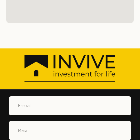
+90 548 877 44 88
INFO@INVIVECYPRUS.COM
ISKELE, NORTH CYPRUS
Главная
Северный Кипр
Недвижимость
О Нас
Услуги