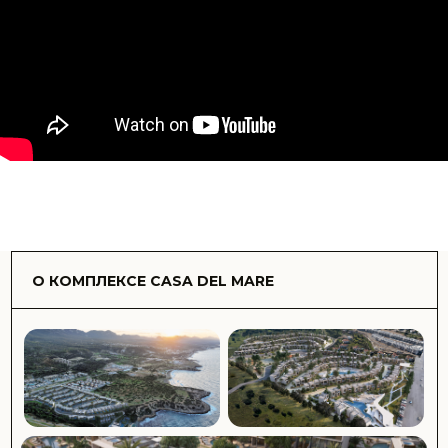
вкуснейшими блюдами, живыми мероприятиями или
местом для празднования с семьей и друзьями, Padel
tennis в сопровождении многоцелевой спортивной
площадки и многое другое. Пришло время сделать
море, песок и солнце постоянным образом жизни.
Casa Del Mare может похвастаться потрясающими
домами для отдыха,
Однокомнатная квартира, однокомнатный пентхаус, 1+1
Pool House, 1+1 Penthouse, 1+1 Loft, 1+1 Loft Penthouse,
2+1 Loft Penthouse, 2+1 Loft Pool House,
Роскошные виллы и гостиничные номера - все с
потрясающим видом на море и горы.
Проект расположен всего в 5 минутах езды от
профессионального 18-луночного международного
поля для гольфа Korineum Golf & Beach Resort и еще в
25 минутах езды от Кирении (Гирне) с ведущими
университетами, школами, а также ресторанами,
казино, торговыми центрами, клубами и культурными
достопримечательностями.
Если вы ищете дом для постоянного проживания или
для отдыха, мы предлагаем вам идеальное сочетание
современного комфорта и природной красоты. Casa
Del Mare спроектирован так, чтобы обеспечить
непревзойденную элегантность и изысканность с
просторными жилыми помещениями. Вы погрузитесь в
захватывающий дух вид на кристально чистые воды и
нетронутые песчаные пляжи Средиземного моря,
отдыхая в комфорте вашего собственного райского
уголка.
Инфраструктура комплекса:
- Круглосуточная охрана