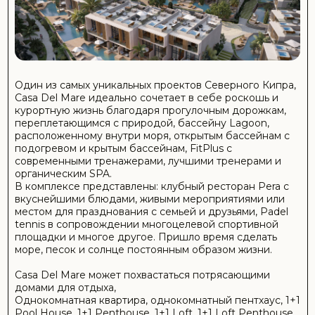
- Крытый и открытый бассейны
- Открытый бассейн с подогревом
- Пляж
- Лагуна
- Тренажерный зал
- Теннисный корт
- Многофункциональный спортивный комплекс
- Зеленая зона
- Прогулочная дорожка
- Зона для домашних животных
- Детская зона
- SPA
- Ресторан
- Паб
- Кафе-бар
ПОДРОБНЕЕ