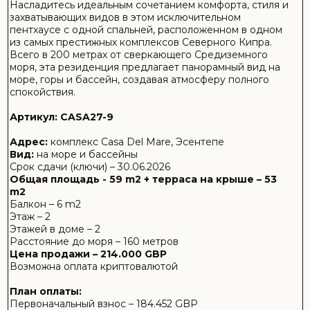
Цена продажи – 214.000 GBP
Возможна оплата криптовалютой
План оплаты:
Первоначальный взнос – 184.452 GBP
Беспроцентная рассрочка до 30 июня 2026 года –
29.548 GBP
Изюминкой этого прекрасного дома является
просторная частная терраса на крыше, где вы можете
расслабиться в собственном джакузи, насладиться
незабываемыми закатами и провести время с семьей
или друзьями под звездным небом. Этот пентхаус,
созданный как для отдыха, так и для развлечений,
является настоящим убежищем для тех, кто ищет
роскошь и спокойствие на побережье.