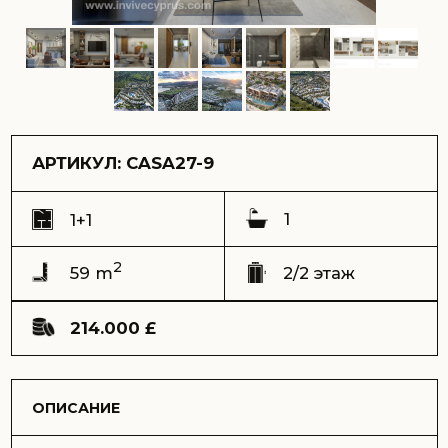
1
1+1
2
59 m
2/2 этаж
214.000 £
ОПИСАНИЕ
Насладитесь идеальным сочетанием комфорта, стиля и
захватывающих видов в этом исключительном
пентхаусе с одной спальней, расположенном в одном
из самых престижных комплексов Северного Кипра.
Всего в 200 метрах от сверкающего Средиземного
моря, эта резиденция предлагает панорамный вид на
море, горы и бассейн, создавая атмосферу полного
спокойствия.
Артикул: CASA27-9
Адрес:
комплекс Casa Del Mare, Эсентепе
Вид:
на море и бассейны
Срок сдачи (ключи) – 30.06.2026
Общая площадь - 59 m2 + терраса на крыше – 53
m2
Балкон – 6 m2
Этаж – 2
Этажей в доме – 2
Расстояние до моря – 160 метров