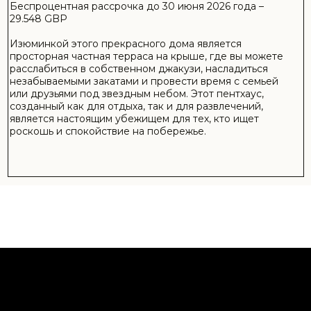
О КОМПЛЕКСЕ CASA DEL MARE
Один из самых уникальных проектов Северного Кипра,
Casa Del Mare идеально сочетает в себе роскошь и
курортную жизнь благодаря прогулочным дорожкам,
переплетающимся с природой, бассейну Lagoon,
расположенному внутри моря, открытым бассейнам с
подогревом и крытым бассейнам, FitPlus с
современными тренажерами, лучшими тренерами и
органическим SPA.
В комплексе представлены: клубный ресторан Pera с