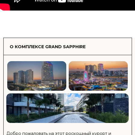
предлагают светлые и просторные жилые помещения,
наполненные естественным светом и фильтруемые
прохладным морским бризом, а также выполненные с
использованием качественной современной отделки и
сантехники, что делает эту стильную прибрежную
жизнь во всей красе.
Жителям Гранд Сапфира понравится находиться менее
чем в 500 метрах от 3-километровой залитой солнцем
береговой линии и кристально чистой воды.
Предлагается множество удобств, в том числе
стильные кабинки для переодевания, омолаживающие
спа-центры, просторные бассейны и даже
образовательный и развлекательный детский клуб. На
выбор есть изысканные рестораны и заведения в стиле
бистро, а также потрясающий бар на крыше, из
которого вы можете насладиться вкусным коктейлем,
любуясь потрясающими видами.
Легко доступны международные аэропорты и
роскошные пристани для яхт, а также невероятный
древний город Саламис и Старый город, что делает его
идеальным сочетанием жизни в новом и старом мире.
Инфраструктура комплекса:
Закрытый комплекс
Круглосуточная охрана
Аквапарк
Крытый бассейн
Открытые бассейны
Ресторан
Бар
Кафе
Центральная генераторная система
Детская игровая площадка