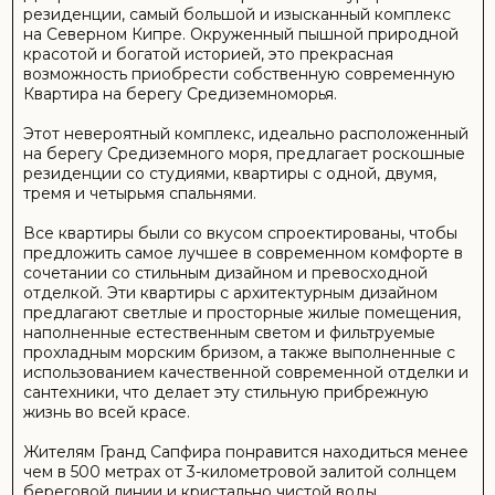
Кинотеатр
Служба консьержей
Тренажерный зал
Сады (озеленение)
Оздоровительный центр
Прачечная
Лифт
Рынок
Зал для совещаний/конференций
Управляющая компания
Парковка
Зоопарк
Аптека
Беговые дорожки
Сауна
Магазины
Спа
Паровая комната
Теннисный корт
Турецкий хаммам
Водные виды спорта
Велнес
ПОДРОБНЕЕ