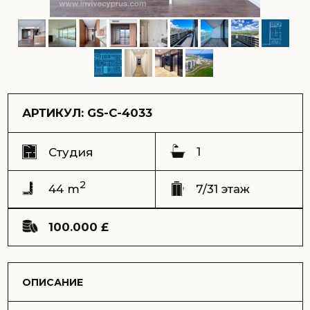
1
Студия
2
44 m
7/31 этаж
100.000 £
ОПИСАНИЕ
Шикарная студия в современном жилом комплексе
«Гранд Сафир», расположенном в шаговой доступности
от моря. Из окон открывается живописный вид на горы,
а по вечерам можно наслаждаться красивыми закатами,
создающими особую атмосферу уюта.
Артикул: GS-C-4033
Адрес:
комплекс Grand Sapphire, Лонг Бич, Искеле
Вид:
на горы
Срок сдачи (ключи) – Сдан 2024
Общая площадь – 44 m2
Терраса – 10 m2
Этаж – 7
Этажей в доме – 31
Расстояние до моря – 600 метров
Цена продажи – 100.000 GBP
Возможна оплата криптовалютой
Пространство организовано максимально