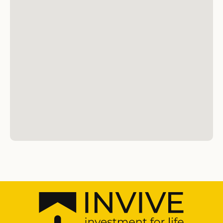
получать информацию о лучших
предложениях!
ПОДПИСАТЬСЯ
+90 548 877 44 88
INFO@INVIVECYPRUS.COM
ISKELE, NORTH CYPRUS