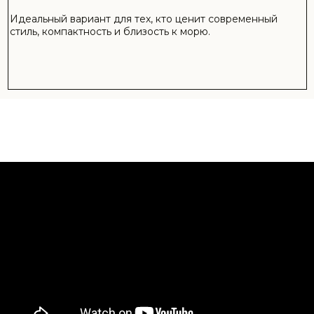
О КОМПЛЕКСЕ GRAND SAPPHIRE
Добро пожаловать на этот роскошный курорт и
резиденции, самый большой и изысканный комплекс
на Северном Кипре. Окруженный пышной природной
красотой и богатой историей, это прекрасная
возможность приобрести собственную современную
Квартира на берегу Средиземноморья.
Этот невероятный комплекс, идеально расположенный
на берегу Средиземного моря, предлагает роскошные
резиденции со студиями, квартиры с одной, двумя,
тремя и четырьмя спальнями.
Все квартиры были со вкусом спроектированы, чтобы
предложить самое лучшее в современном комфорте в
сочетании со стильным дизайном и превосходной
отделкой. Эти квартиры с архитектурным дизайном