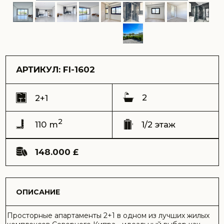
2
2+1
2
110 m
1/2 этаж
148.000 £
ОПИСАНИЕ
Просторные апартаменты 2+1 в одном из лучших жилых
комплексов Северного Кипра - идеальный выбор как
для комфортной жизни, так и для выгодных
инвестиций.
Артикул: FI-1602
Адрес:
комплекс Fiora, Йени Боазичи
Вид:
на бассейны
Срок сдачи (ключи) – Сдан 2025
Общая площадь - 110 m2
Балкон – 14 m2
Сад – 32 m2
Этаж – граунд
Этажей в доме – 2
Расстояние до моря – 400 метров
Цена продажи – 148.000 GBP
Возможна оплата криптовалютой
Квартира выполнена в современном стиле с
качественной отделкой и продуманной планировкой.