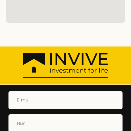
предложениях!
ПОДПИСАТЬСЯ
+90 548 877 44 88
INFO@INVIVECYPRUS.COM
ISKELE, NORTH CYPRUS
Главная