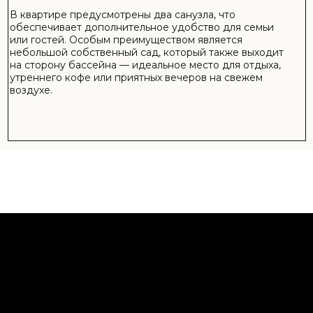
О КОМПЛЕКСЕ FIORA
Fiora Complex
— это современный жилой комплекс на
Северном Кипре, созданный для комфортной жизни,
отдыха и инвестиций в недвижимость. Проект сочетает
современную архитектуру с инфраструктурой
курортного типа, что делает его привлекательным как
для постоянного проживания, так и для сдачи в
аренду.
Комплекс предлагает стильные апартаменты с
продуманными планировками, просторными балконами
и качественной отделкой. Во многих квартирах
предусмотрено максимальное естественное