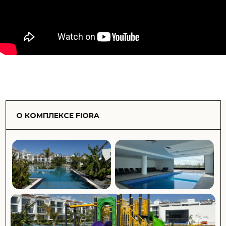
освещение и виды на бассейн, сад или окружающую
территорию. Fiora обеспечивает спокойный
средиземноморский образ жизни, оставаясь при этом
недалеко от пляжей, ресторанов и повседневной
инфраструктуры.
Комплекс подходит для семей, пар и инвесторов
благодаря современному дизайну, удобствам на
территории и высокому арендному потенциалу на
растущем рынке недвижимости Северного Кипра.
Инфраструктура комплекса:
Открытые бассейны
Детский бассейн
Озеленённая территория и сады
Террасы для отдыха и загара
Пешеходные зоны
Фитнес-зал
Детская площадка
Закрытая территория комплекса
Охрана и видеонаблюдение
Парковка
Лифты
Управляющая компания / обслуживание комплекса
Просторные балконы
Современная отделка
ПОДРОБНЕЕ