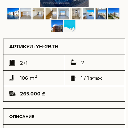
2
2+1
2
106 m
1 / 1 этаж
265.000 £
ОПИСАНИЕ
Новая квартира 2+1 типа таунхаус в шикарном
комплексе в районе Дипкарпаз, находится всего в 300
метрах от моря. Прямой вид на море, камин, 2 санузла.
2 балкона и просторная терраса с барбекю зоной.
Полное спокойствие и приватность – главные
особенности этого комплекса.
Артикул: YH-2BTH
Адрес:
комплекс Yalusa Homes, Дипкарпаз
Вид:
прямой вид на море
Срок сдачи (ключи) – Сентябрь 2023
Общая площадь – 106 m2
Балкон 1 – 7 m2
Балкон 2 – 7 m2
Терраса – 30 m2
Расстояние до моря – 300 метров
Цена продажи – 265.000 GBP
Возможна оплата криптовалютой