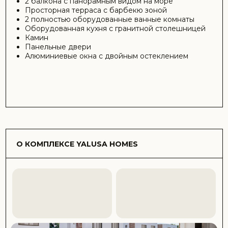
Yalusa Homes
— жилой комплекс, представляющий
собой идеальное сочетание природы, комфорта и
современного дизайна. Yalusa Homes расположена в
самой чистой и живописной части острова Дипкарпаз
на Северном Кипре. Это место впечатляет красотой
своей природы: здесь вас ждут горы, леса,
великолепные пляжи и неописуемые рассветы и
закаты. Проект спроектирован таким образом, что все
квартиры и таунхаусы выходят на море, что позволяет
жильцам наслаждаться потрясающими видами на
Средиземное море. Основными особенностями
проекта являются общий бассейн, пешеходные
дорожки и близость к таким местам, как рынки, школы
и аптеки. для легкого удовлетворения повседневных
потребностей. Дипкарпаз — живописный район
Северного Кипра с прекрасными пляжами,
историческими памятниками и экологическими
достопримечательностями. Этот регион привлекает
туристов и инвесторов своей красотой и историческим
наследием.
Ключевые расстояния:
Пляж: 7 минут пешком, 700 м
Школа: 3 минуты на машине, 2 км
Аптека: 3 минуты на машине, 2 км
Медицинский центр: 3 минуты на машине, 2,5 км
Супермаркет: 1 минута езды, 1 км
Karpaz Gate Maina: 3 минуты езды, 3 км
Club Di Mare: 2 минуты езды, 2 км
Национальный парк Дипкарпаз: 20 минут на
машине, 8 км