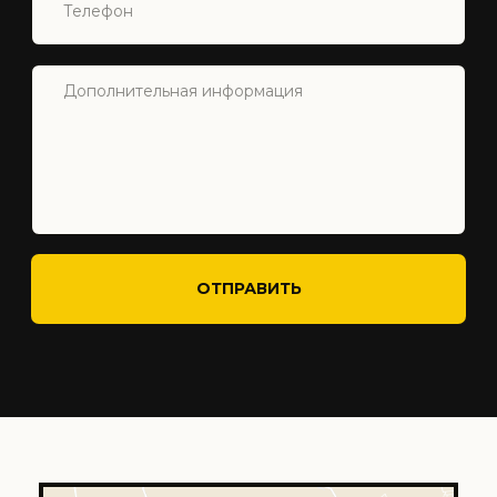
INFO@INVIVECYPRUS.COM
ISKELE, NORTH CYPRUS
Главная
Северный Кипр
Недвижимость
О Нас
Услуги